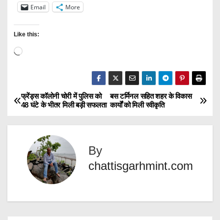
Email
More
Like this:
L
o
a
d
फ्रेंड्स कॉलोनी चोरी में पुलिस को
बस टर्मिनल सहित शहर के विकास
P
48 घंटे के भीतर मिली बड़ी सफलता
कार्यों को मिली स्वीकृति
i
o
n
g
s
…
By
t
chattisgarhmint.com
n
a