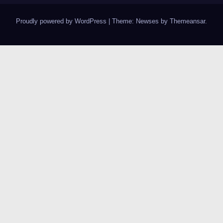
Proudly powered by WordPress
|
Theme:
Newses
by
Themeansar
.