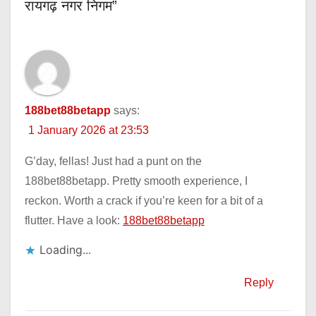
रायगढ़ नगर निगम”
188bet88betapp
says:
1 January 2026 at 23:53
G’day, fellas! Just had a punt on the
188bet88betapp. Pretty smooth experience, I
reckon. Worth a crack if you’re keen for a bit of a
flutter. Have a look:
188bet88betapp
Loading...
Reply