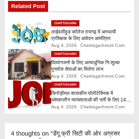
v
Related Post
i
CHATTISGARH
g
लाईवलीहुड कॉलेज रायगढ़ में अस्थायी
प्रशिक्षक के लिए आवेदन आमंत्रित
a
Aug 4, 2026
Chattisgarhmint.com
t
CHATTISGARH
दिव्यांगजनों के लिए अत्याधुनिक निःशुल्क
i
पुनर्वास सेवाओं का मिलेगा लाभ
Aug 4, 2026
Chattisgarhmint.com
o
CHATTISGARH
n
किरोड़ीमल शासकीय पॉलीटेक्निक में
अंशकालीन व्याख्याताओं की भर्ती के लिए 14
अगस्त तक आवेदन आमंत्रित
Aug 4, 2026
Chattisgarhmint.com
4 thoughts on “डेंगू फ्री सिटी की ओर अग्रसर